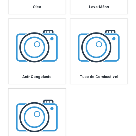
Óleo
Lava-Mãos
Anti-Congelante
Tubo de Combustível