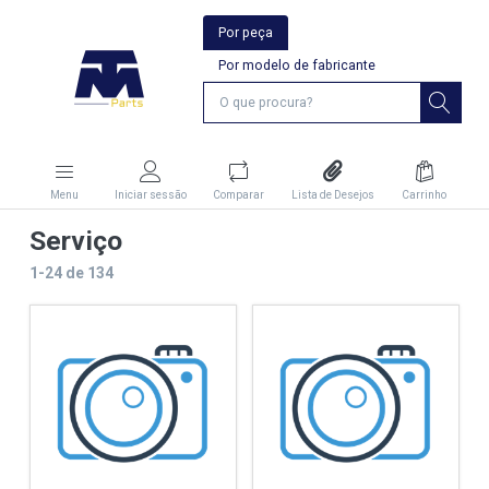
Por peça
Por modelo de fabricante
Menu
Iniciar sessão
Comparar
Lista de Desejos
Carrinho
Serviço
1-24
de
134