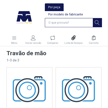
Por peça
Por modelo de fabricante
Menu
Iniciar sessão
Comparar
Lista de Desejos
Carrinho
Travão de mão
1-3
de
3