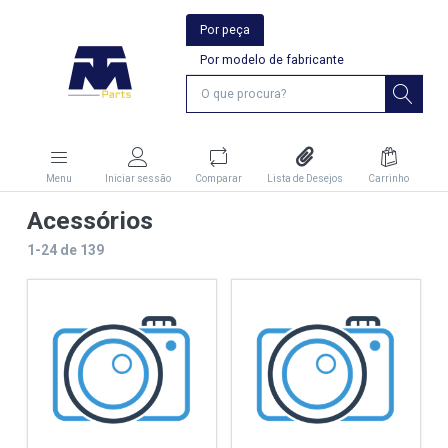
Por peça
Por modelo de fabricante
Menu
Iniciar sessão
Comparar
Lista de Desejos
Carrinho
Acessórios
1-24
de
139