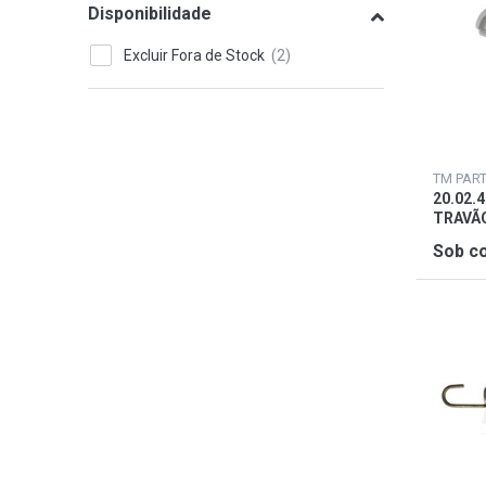
Disponibilidade
BENZI & DI TERLIZZI S.R.L.
Perkins - Power unit
Excluir Fora de Stock
TM PAR
20.02.
TRAVÃ
Sob co