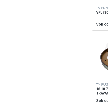
TM PAR
VPJ730
Sob co
TM PAR
16.10.
TRAVA
Sob co