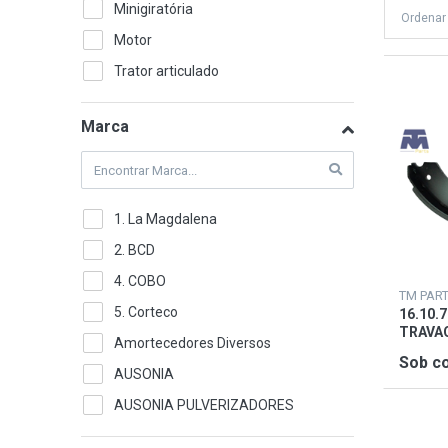
Minigiratória
Ordenar
Motor
Trator articulado
Trator carregador
Marca
Trator compacto
Trator de rastos
1. La Magdalena
2. BCD
4. COBO
TM PAR
5. Corteco
16.10.
TRAVA
Amortecedores Diversos
Sob co
AUSONIA
AUSONIA PULVERIZADORES
BALDWIN FILTERS