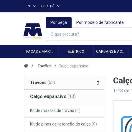
PT
EUR
(€)
Por peça
Por modelo de fabricante
FACAS E MARTELOS
ELÉTRICO
CARDANS E ACESSÓRIOS
Travões
Calço expansivo
Calç
Travões
1-13
de
Calço expansivo
Kit de maxilas de travão
Kit de pinos de retenção do calço