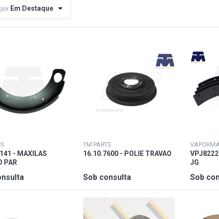
Em Destaque
 por
TS
TM PARTS
VAPORMA
7141 - MAXILAS
16.10.7600 - POLIE TRAVAO
VPJ8222
O PAR
JG
nsulta
Sob consulta
Sob con