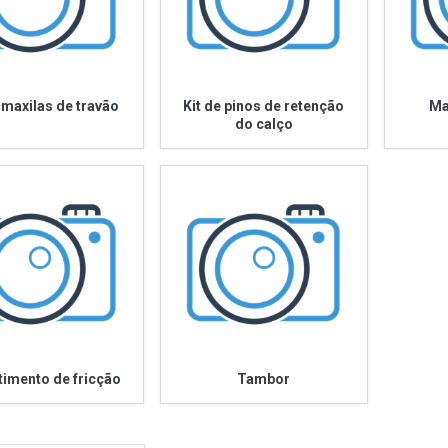
 maxilas de travão
Kit de pinos de retenção
Ma
do calço
timento de fricção
Tambor