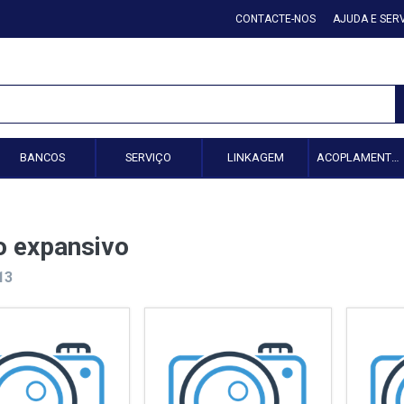
CONTACTE-NOS
AJUDA E SER
BANCOS
SERVIÇO
LINKAGEM
ACOPLAMENTO HIDRÁULICO
o expansivo
13