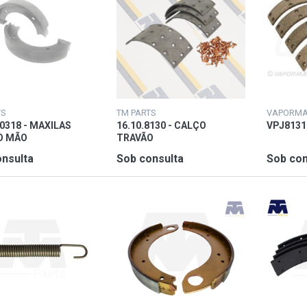
TS
TM PARTS
VAPORMA
40318 - MAXILAS
16.10.8130 - CALÇO
VPJ8131
O MÃO
TRAVÃO
nsulta
Sob consulta
Sob con