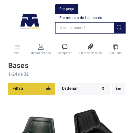
Por peça
Por modelo de fabricante
Menu
Iniciar sessão
Comparar
Lista de Desejos
Carrinho
Bases
1-24
de
32
Filtro
Ordenar