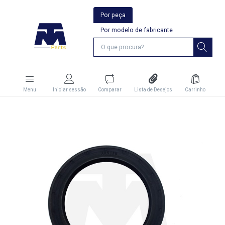
Por peça
Por modelo de fabricante
Menu
Iniciar sessão
Comparar
Lista de Desejos
Carrinho