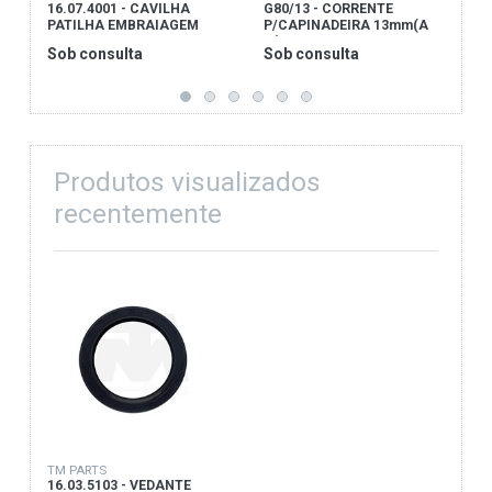
16.07.4001 - CAVILHA
G80/13 - CORRENTE
S
PATILHA EMBRAIAGEM
P/CAPINADEIRA 13mm(A
D
m)
Sob consulta
Sob consulta
S
Produtos visualizados
recentemente
TM PARTS
16.03.5103 - VEDANTE