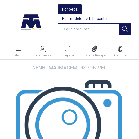
Por peça
Por modelo de fabricante
Menu
Iniciar sessão
Comparar
Lista de Desejos
Carrinho