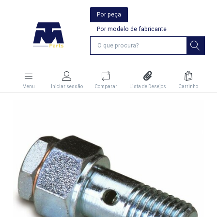
Por peça
Por modelo de fabricante
Menu
Iniciar sessão
Comparar
Lista de Desejos
Carrinho