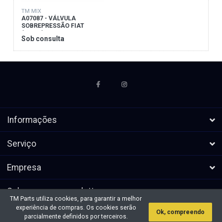
TM MIX
A07087 - VÁLVULA
SOBREPRESSÃO FIAT
(14mm)
Sob consulta
Informações
Serviço
Empresa
Subscrever a newsletters
TM Parts utiliza cookies, para garantir a melhor
experiência de compras. Os cookies serão
Ok, compreendo
* Todos os preços excl. IVA, mais
Direitos de autor &cópia; 2026 TM
parcialmente definidos por terceiros.
envio
Parts. Todos os direitos reservados.