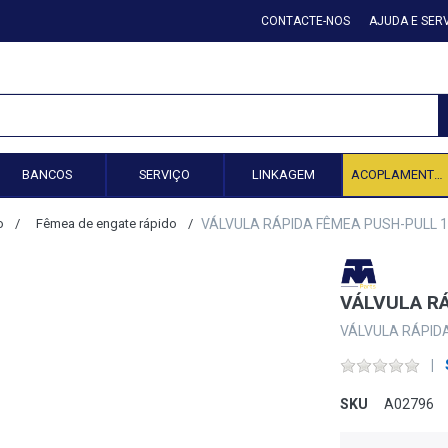
CONTACTE-NOS
AJUDA E SER
BANCOS
SERVIÇO
LINKAGEM
ACOPLAMENTO HIDRÁULICO
o
Fêmea de engate rápido
VÁLVULA RÁPIDA FÊMEA PUSH-PULL 1
VÁLVULA RÁ
VÁLVULA RÁPIDA
SKU
A02796