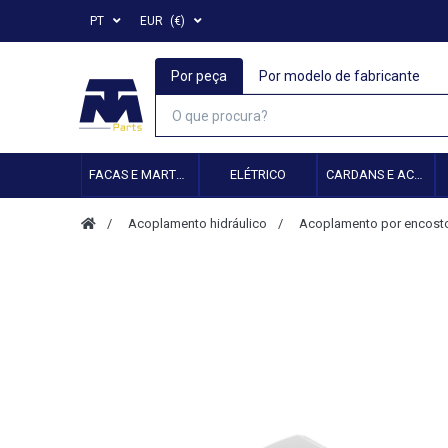
PT
EUR
(€)
Por peça
Por modelo de fabricante
FACAS E MARTELOS
ELÉTRICO
CARDANS E ACESSÓRIOS
Acoplamento hidráulico
Acoplamento por encost