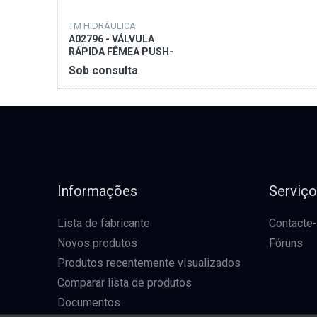
TM HIDRÁULICA
A02796 - VÁLVULA
RÁPIDA FÊMEA PUSH-
PULL 1/2
Sob consulta
Informações
Serviç
Lista de fabricante
Contacte
Novos produtos
Fóruns
Produtos recentemente visualizados
Comparar lista de produtos
Documentos