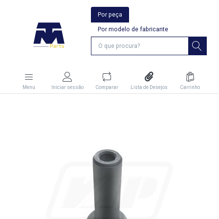
Por peça
Por modelo de fabricante
Menu
Iniciar sessão
Comparar
Lista de Desejos
Carrinho