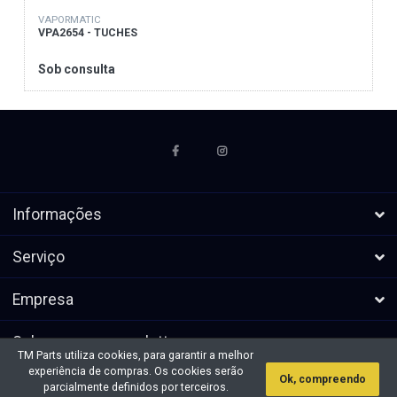
VAPORMATIC
VPA2654 - TUCHES
Sob consulta
Informações
Serviço
Empresa
Subscrever a newsletters
TM Parts utiliza cookies, para garantir a melhor
experiência de compras. Os cookies serão
Ok, compreendo
* Todos os preços excl. IVA, mais
Direitos de autor &cópia; 2026 TM
parcialmente definidos por terceiros.
envio
Parts. Todos os direitos reservados.