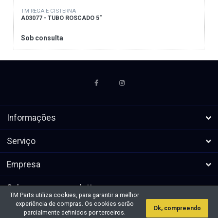
TM REGA E CISTERNA
A03077 - TUBO ROSCADO 5"
Sob consulta
Informações
Serviço
Empresa
Subscrever a newsletters
TM Parts utiliza cookies, para garantir a melhor
experiência de compras. Os cookies serão
Ok, compreendo
* Todos os preços excl. IVA, mais
Direitos de autor &cópia; 2026 TM
parcialmente definidos por terceiros.
envio
Parts. Todos os direitos reservados.