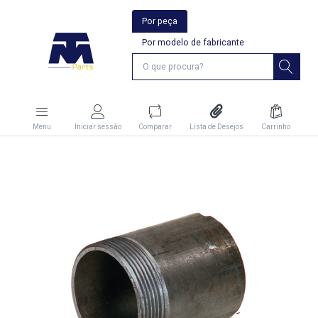
Por peça
Por modelo de fabricante
Menu
Iniciar sessão
Comparar
Lista de Desejos
Carrinho