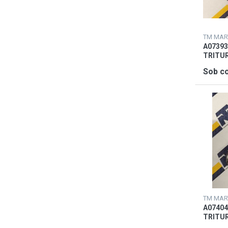
A07393
TRITU
Sob co
A07404
TRITU