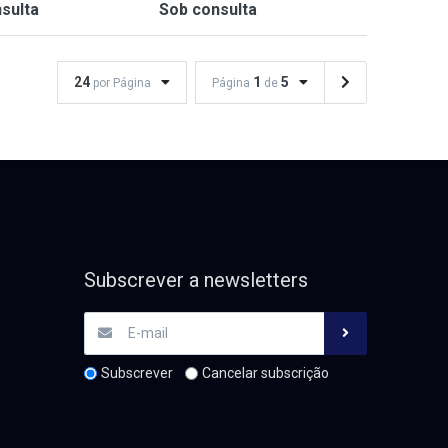
sulta
Sob consulta
24
1
5
por Página
Página
de
Subscrever a newsletters
Subscrever
Cancelar subscrição