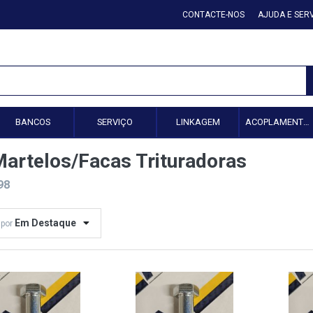
CONTACTE-NOS
AJUDA E SER
BANCOS
SERVIÇO
LINKAGEM
ACOPLAMENTO HIDRÁULICO
artelos/Facas Trituradoras
98
Em Destaque
 por