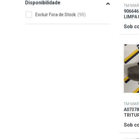
Disponibilidade
Trator de rastos
906646
Trator de vinha
Excluir Fora de Stock
LIMPA
Sob co
A07378
TRITU
Sob co