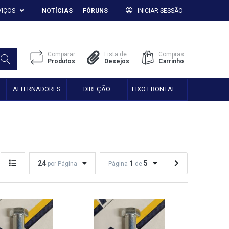
VIÇOS
NOTÍCIAS
FÓRUNS
INICIAR SESSÃO
Comparar
Lista de
Compras
Produtos
Desejos
Carrinho
ALTERNADORES
DIREÇÃO
EIXO FRONTAL 2WD
24
1
5
por Página
Página
de