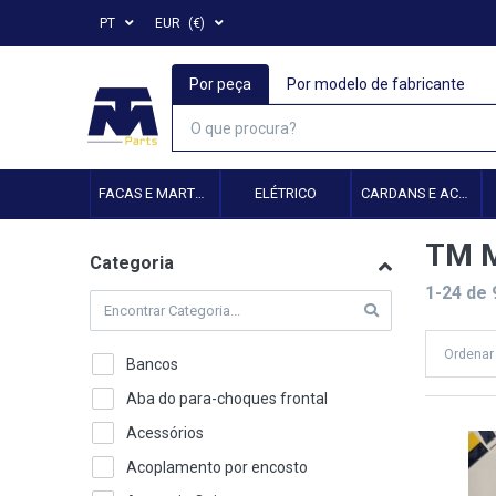
PT
EUR
(€)
Por peça
Por modelo de fabricante
FACAS E MARTELOS
ELÉTRICO
CARDANS E ACESSÓRIOS
TM M
Categoria
1-24
de
Ordenar
Bancos
Aba do para-choques frontal
Acessórios
Acoplamento por encosto