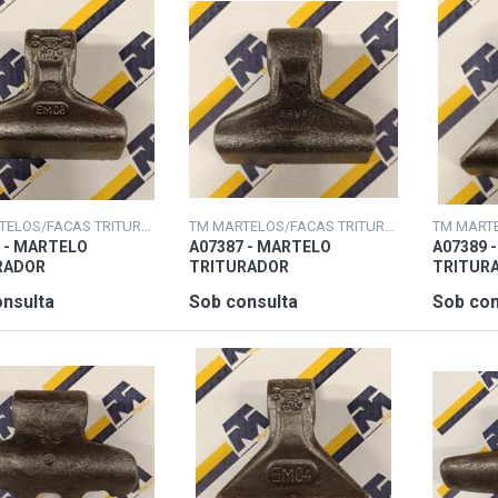
TM MARTELOS/FACAS TRITURADORAS
TM MARTELOS/FACAS TRITURADORAS
 - MARTELO
A07387 - MARTELO
A07389 
RADOR
TRITURADOR
TRITUR
nsulta
Sob consulta
Sob con