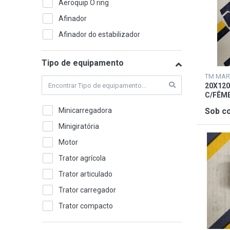
Aeroquip O ring
Afinador
Afinador do estabilizador
Alternador
Tipo de equipamento
Alternador 12V
Amortecedor
20X120
C/FÊM
Sob co
Minicarregadora
Minigiratória
Motor
Trator agrícola
Trator articulado
Trator carregador
Trator compacto
Trator de pomar