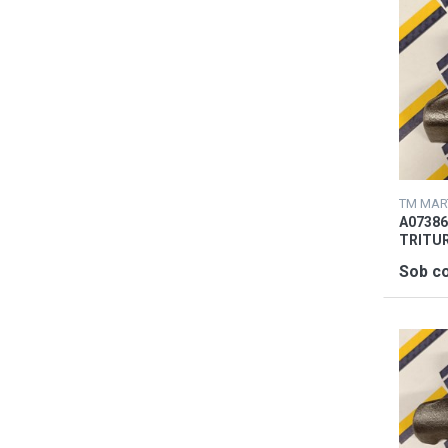
A07386
TRITU
Sob co