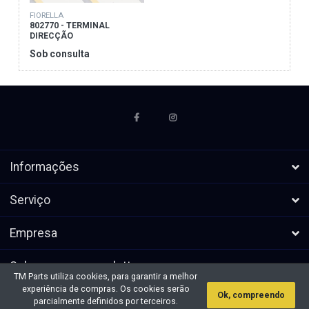
FIORELLA
802770 - TERMINAL
DIRECÇÃO
Sob consulta
Informações
Serviço
Empresa
Subscrever a newsletters
TM Parts utiliza cookies, para garantir a melhor
experiência de compras. Os cookies serão
Ok, compreendo
* Todos os preços excl. IVA, mais
Direitos de autor &cópia; 2026 TM
parcialmente definidos por terceiros.
envio
Parts. Todos os direitos reservados.