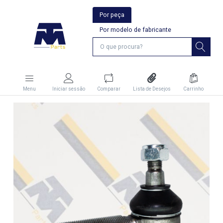
Por peça
Por modelo de fabricante
Menu
Iniciar sessão
Comparar
Lista de Desejos
Carrinho