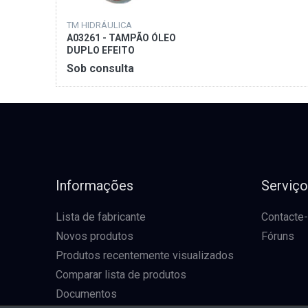
TM HIDRÁULICA
A03261 - TAMPÃO ÓLEO
DUPLO EFEITO
Sob consulta
Informações
Serviç
Lista de fabricante
Contacte
Novos produtos
Fóruns
Produtos recentemente visualizados
Comparar lista de produtos
Documentos