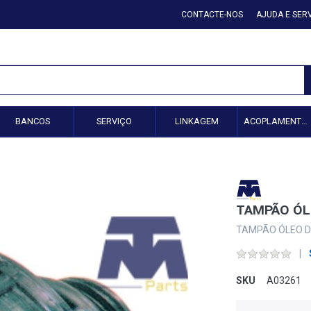
CONTACTE-NOS
AJUDA E SER
BANCOS
SERVIÇO
LINKAGEM
ACOPLAMENTO HIDRÁULICO
TAMPÃO ÓL
TAMPÃO ÓLEO D
SKU
A03261