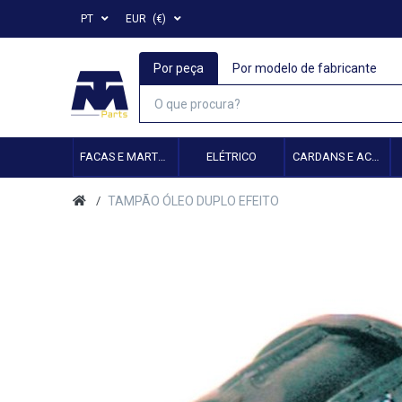
PT
EUR
(€)
Por peça
Por modelo de fabricante
FACAS E MARTELOS
ELÉTRICO
CARDANS E ACESSÓRIOS
TAMPÃO ÓLEO DUPLO EFEITO