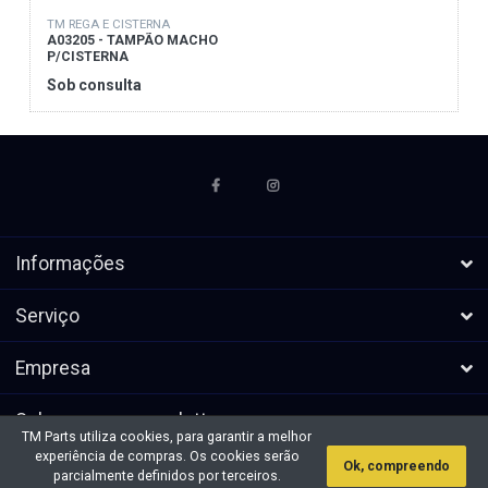
TM REGA E CISTERNA
A03205 - TAMPÃO MACHO
P/CISTERNA
Sob consulta
Informações
Serviço
Empresa
Subscrever a newsletters
TM Parts utiliza cookies, para garantir a melhor
experiência de compras. Os cookies serão
Ok, compreendo
* Todos os preços excl. IVA, mais
Direitos de autor &cópia; 2026 TM
parcialmente definidos por terceiros.
envio
Parts. Todos os direitos reservados.