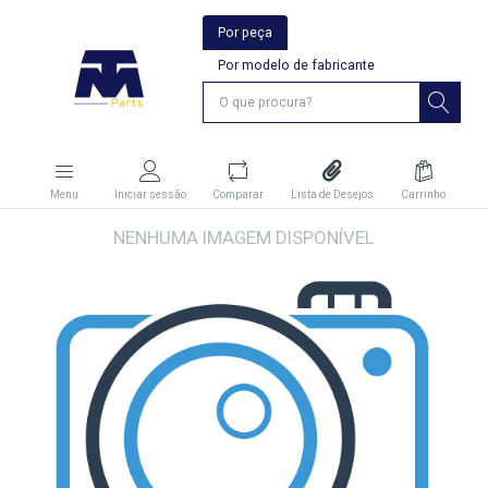
Por peça
Por modelo de fabricante
Menu
Iniciar sessão
Comparar
Lista de Desejos
Carrinho