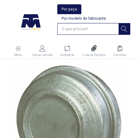
Por peça
Por modelo de fabricante
Menu
Iniciar sessão
Comparar
Lista de Desejos
Carrinho