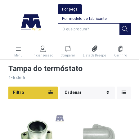
Por peça
Por modelo de fabricante
Menu
Iniciar sessão
Comparar
Lista de Desejos
Carrinho
Tampa do termóstato
1-6
de
6
Filtro
Ordenar