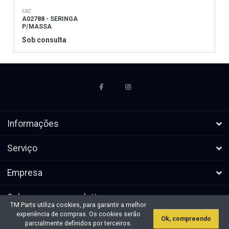
FAT
A02788 - SERINGA
P/MASSA
Sob consulta
Informações
Serviço
Empresa
Subscrever a newsletters
TM Parts utiliza cookies, para garantir a melhor
experiência de compras. Os cookies serão
Ok, compreendo
* Todos os preços excl. IVA, mais
Direitos de autor &cópia; 2026 TM
parcialmente definidos por terceiros.
envio
Parts. Todos os direitos reservados.