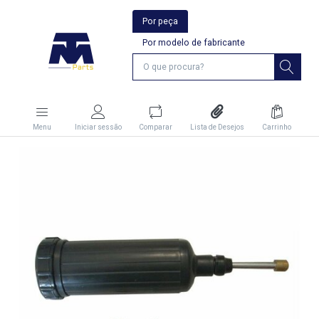
Por peça
Por modelo de fabricante
Menu
Iniciar sessão
Comparar
Lista de Desejos
Carrinho