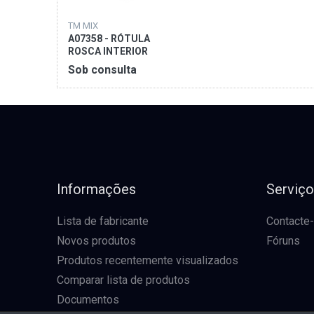
TM MIX
A07358 - RÓTULA
ROSCA INTERIOR
Sob consulta
Informações
Serviç
Lista de fabricante
Contacte
Novos produtos
Fóruns
Produtos recentemente visualizados
Comparar lista de produtos
Documentos