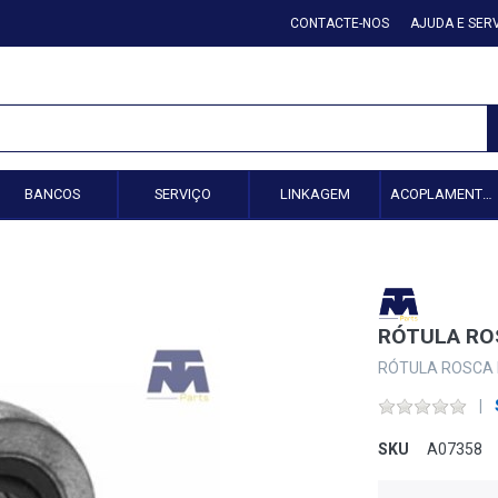
CONTACTE-NOS
AJUDA E SER
BANCOS
SERVIÇO
LINKAGEM
ACOPLAMENTO HIDRÁULICO
RÓTULA RO
RÓTULA ROSCA 
SKU
A07358