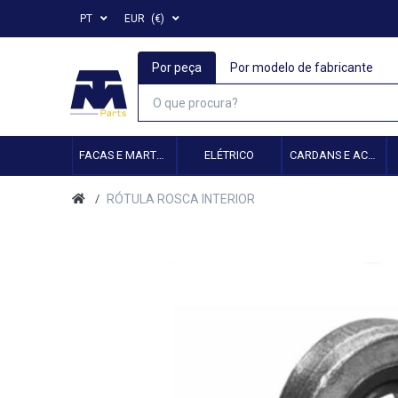
PT
EUR
(€)
Por peça
Por modelo de fabricante
FACAS E MARTELOS
ELÉTRICO
CARDANS E ACESSÓRIOS
RÓTULA ROSCA INTERIOR