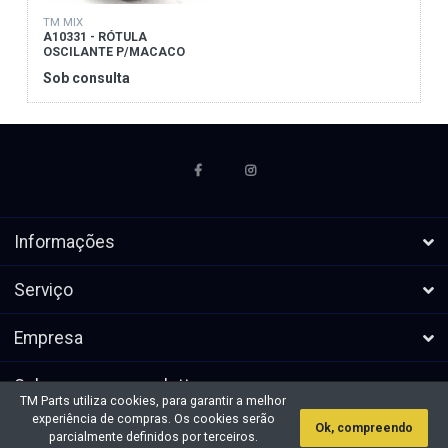
TM MIX
A10331 - RÓTULA
OSCILANTE P/MACACO
DTO
Sob consulta
Informações
Serviço
Empresa
Subscrever a newsletters
TM Parts utiliza cookies, para garantir a melhor
experiência de compras. Os cookies serão
Ok, compreendo
* Todos os preços excl. IVA, mais
Direitos de autor &cópia; 2026 TM
parcialmente definidos por terceiros.
envio
Parts. Todos os direitos reservados.