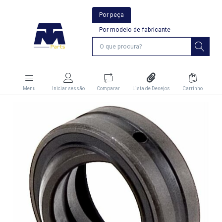
Por peça
Por modelo de fabricante
Menu
Iniciar sessão
Comparar
Lista de Desejos
Carrinho