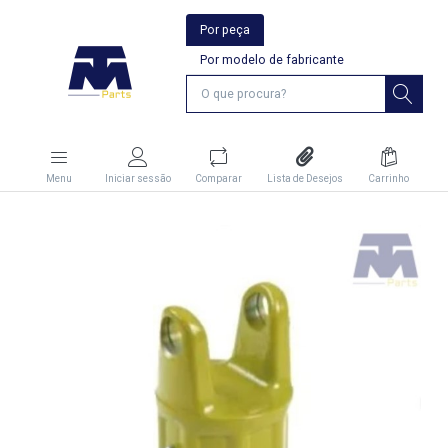
Por peça
Por modelo de fabricante
Menu
Iniciar sessão
Comparar
Lista de Desejos
Carrinho