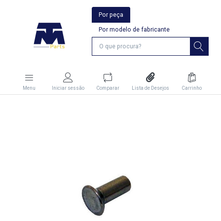
Por peça
Por modelo de fabricante
Menu
Iniciar sessão
Comparar
Lista de Desejos
Carrinho