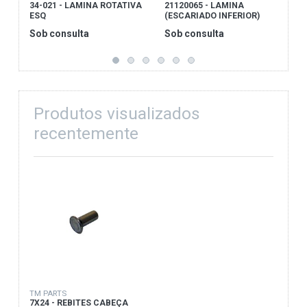
34-021 - LAMINA ROTATIVA
21120065 - LAMINA
8
ESQ
(ESCARIADO INFERIOR)
C
Sob consulta
Sob consulta
S
Produtos visualizados
recentemente
TM PARTS
7X24 - REBITES CABEÇA