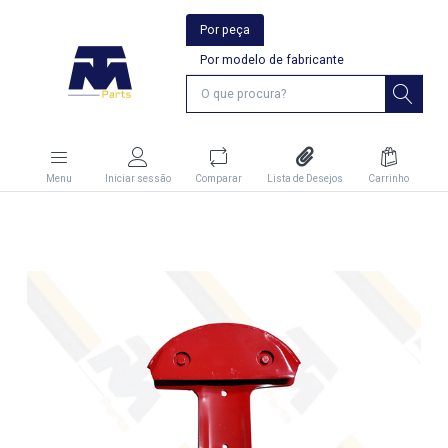
Por peça
Por modelo de fabricante
Menu
Iniciar sessão
Comparar
Lista de Desejos
Carrinho