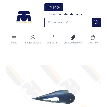
Por peça
Por modelo de fabricante
Menu
Iniciar sessão
Comparar
Lista de Desejos
Carrinho