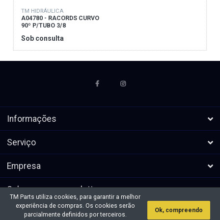
TM HIDRÁULICA
A04780 - RACORDS CURVO
90º P/TUBO 3/8
Sob consulta
Informações
Serviço
Empresa
Subscrever a newsletters
TM Parts utiliza cookies, para garantir a melhor
experiência de compras. Os cookies serão
Ok, compreendo
* Todos os preços excl. IVA, mais
Direitos de autor &cópia; 2026 TM
parcialmente definidos por terceiros.
envio
Parts. Todos os direitos reservados.