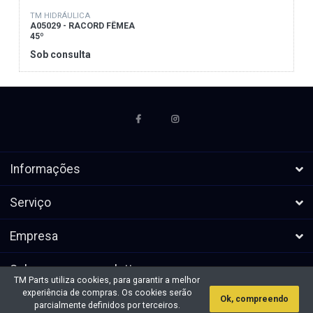
TM HIDRÁULICA
A05029 - RACORD FÊMEA
45º
Sob consulta
Informações
Serviço
Empresa
Subscrever a newsletters
TM Parts utiliza cookies, para garantir a melhor
experiência de compras. Os cookies serão
Ok, compreendo
* Todos os preços excl. IVA, mais
Direitos de autor &cópia; 2026 TM
parcialmente definidos por terceiros.
envio
Parts. Todos os direitos reservados.