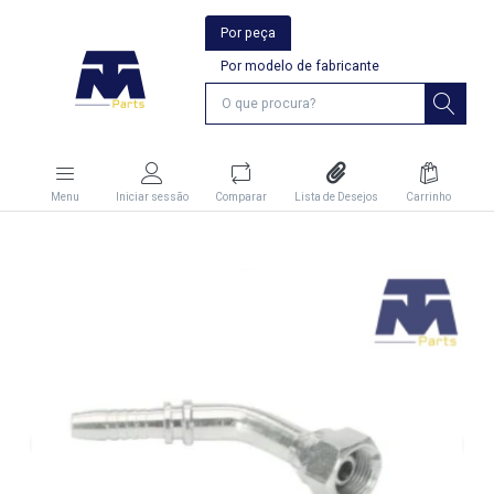
Por peça
Por modelo de fabricante
Menu
Iniciar sessão
Comparar
Lista de Desejos
Carrinho