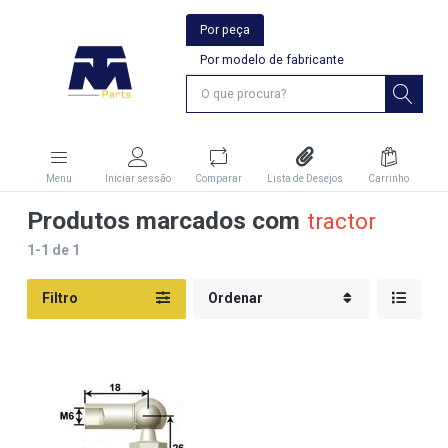
Por peça
Por modelo de fabricante
Menu
Iniciar sessão
Comparar
Lista de Desejos
Carrinho
Produtos marcados com
tractor
1-1
de
1
Filtro
Ordenar