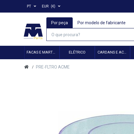
PT
EUR
(€)
Por peça
Por modelo de fabricante
FACAS E MARTELOS
ELÉTRICO
CARDANS E ACESSÓRIOS
PRE-FLTRO ACME