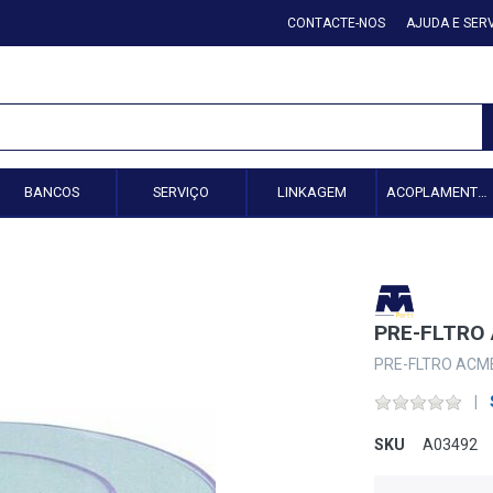
CONTACTE-NOS
AJUDA E SER
BANCOS
SERVIÇO
LINKAGEM
ACOPLAMENTO HIDRÁULICO
PRE-FLTRO
PRE-FLTRO ACM
SKU
A03492