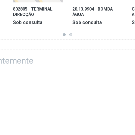
802805 - TERMINAL
20.13.9904 - BOMBA
G
DIRECÇÃO
ÁGUA
A
FORD/SHIBAURA/PK
C
Sob consulta
Sob consulta
S
entemente