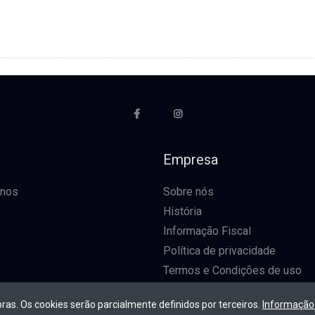
o
Empresa
-nos
Sobre nós
História
Informação Fiscal
Política de privacidade
Termos e Condições de uso
pras. Os cookies serão parcialmente definidos por terceiros.
Informação 
Direi