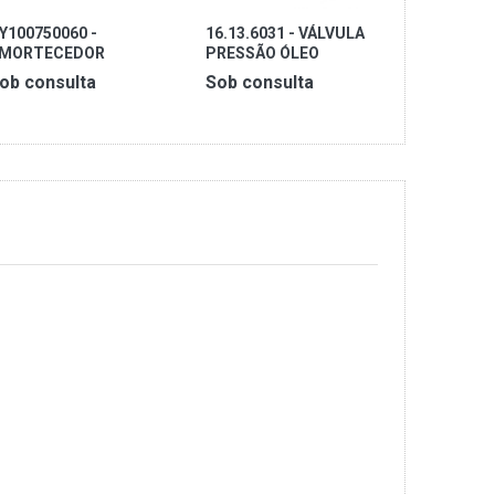
Y100750060 -
16.13.6031 - VÁLVULA
16.13.618
MORTECEDOR
PRESSÃO ÓLEO
TEMPER
ARROÇARIA
ob consulta
Sob consulta
Sob cons