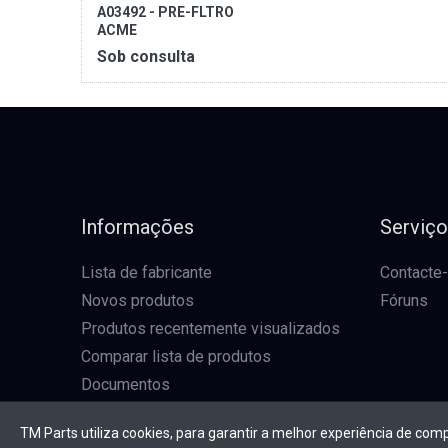
A03492 - PRE-FLTRO
ACME
Sob consulta
Informações
Serviç
Lista de fabricante
Contacte
Novos produtos
Fóruns
Produtos recentemente visualizados
Comparar lista de produtos
Documentos
TM Parts utiliza cookies, para garantir a melhor experiência de com
* Todos os preços excl. IVA, mais envio