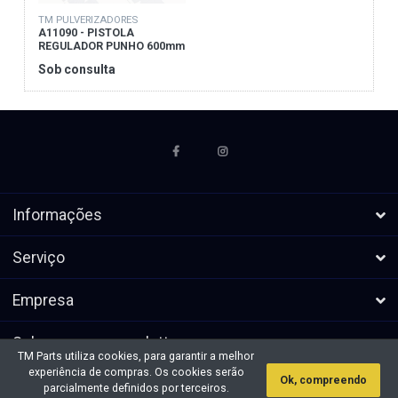
TM PULVERIZADORES
A11090 - PISTOLA
REGULADOR PUNHO 600mm
Sob consulta
Informações
Serviço
Empresa
Subscrever a newsletters
TM Parts utiliza cookies, para garantir a melhor
experiência de compras. Os cookies serão
Ok, compreendo
* Todos os preços excl. IVA, mais
Direitos de autor &cópia; 2026 TM
parcialmente definidos por terceiros.
envio
Parts. Todos os direitos reservados.