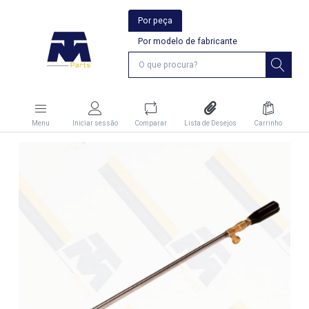
Por peça
Por modelo de fabricante
Menu
Iniciar sessão
Comparar
Lista de Desejos
Carrinho