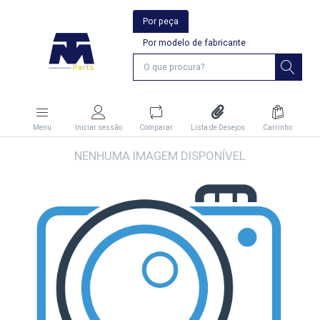
Por peça
Por modelo de fabricante
Menu
Iniciar sessão
Comparar
Lista de Desejos
Carrinho