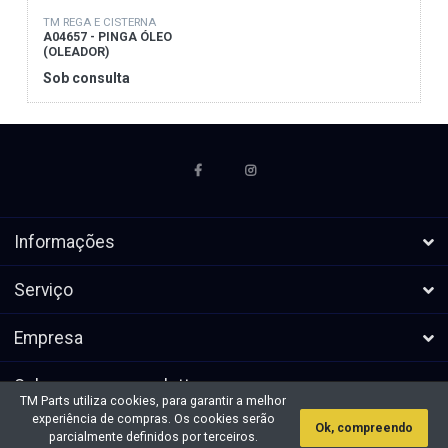
TM REGA E CISTERNA
A04657 - PINGA ÓLEO
(OLEADOR)
Sob consulta
Informações
Serviço
Empresa
Subscrever a newsletters
TM Parts utiliza cookies, para garantir a melhor
experiência de compras. Os cookies serão
Ok, compreendo
* Todos os preços excl. IVA, mais
Direitos de autor &cópia; 2026 TM
parcialmente definidos por terceiros.
envio
Parts. Todos os direitos reservados.