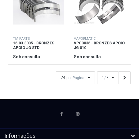
TM PARTS
VAPORMATIC
16.03.3035 - BRONZES
VPC3036 - BRONZES APOIO
APOIO JG STD
JG 010
Sob consulta
Sob consulta
24
1
7
por Página
/
Informações