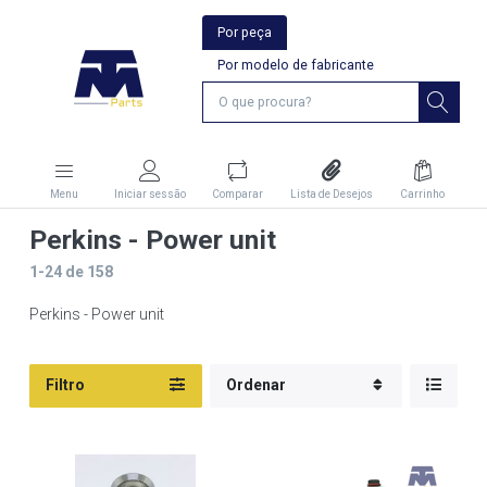
Por peça
Por modelo de fabricante
Menu
Iniciar sessão
Comparar
Lista de Desejos
Carrinho
Perkins - Power unit
1-24
de
158
Perkins - Power unit
Filtro
Ordenar