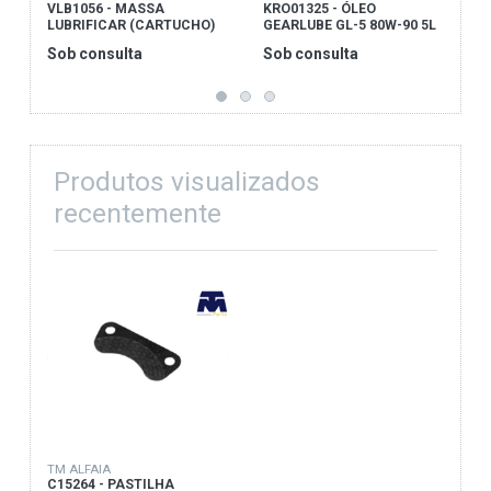
VLB1056 - MASSA
KRO01325 - ÓLEO
1
LUBRIFICAR (CARTUCHO)
GEARLUBE GL-5 80W-90 5L
T
CX. 12
Sob consulta
Sob consulta
S
Produtos visualizados
recentemente
TM ALFAIA
C15264 - PASTILHA