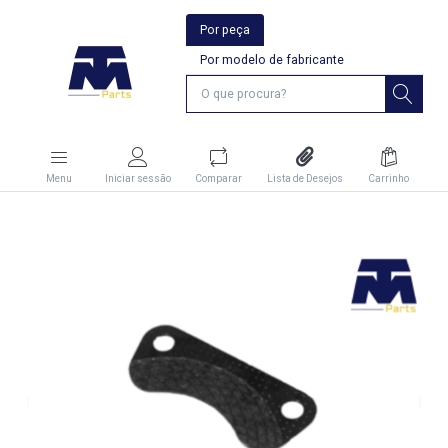
Por peça
Por modelo de fabricante
Menu
Iniciar sessão
Comparar
Lista de Desejos
Carrinho