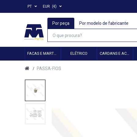
PT
EUR
(€)
Por peça
Por modelo de fabricante
FACAS E MARTELOS
ELÉTRICO
CARDANS E ACESSÓRIOS
PASSA-FIOS