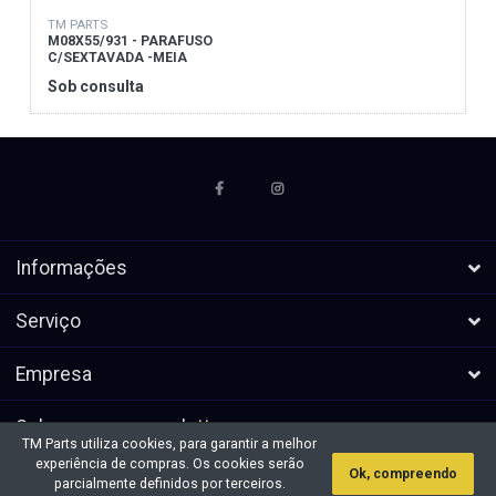
TM PARTS
M08X55/931 - PARAFUSO
C/SEXTAVADA -MEIA
ROSCA
Sob consulta
Informações
Serviço
Empresa
Subscrever a newsletters
TM Parts utiliza cookies, para garantir a melhor
experiência de compras. Os cookies serão
Ok, compreendo
* Todos os preços excl. IVA, mais
Direitos de autor &cópia; 2026 TM
parcialmente definidos por terceiros.
envio
Parts. Todos os direitos reservados.