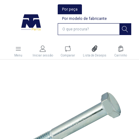
Por peça
Por modelo de fabricante
Menu
Iniciar sessão
Comparar
Lista de Desejos
Carrinho