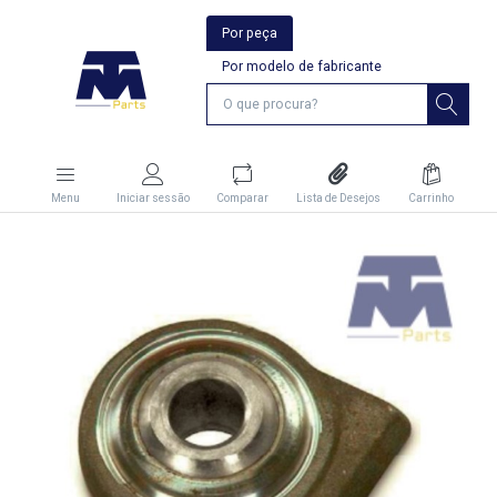
Por peça
Por modelo de fabricante
Menu
Iniciar sessão
Comparar
Lista de Desejos
Carrinho