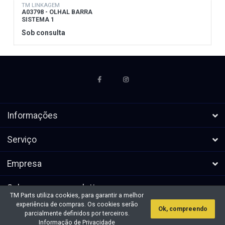
TM LINKAGEM
A03798 - OLHAL BARRA
SISTEMA 1
Sob consulta
Informações
Serviço
Empresa
Subscrever a newsletters
TM Parts utiliza cookies, para garantir a melhor
experiência de compras. Os cookies serão
Ok, compreendo
* Todos os preços excl. IVA, mais
Direitos de autor &cópia; 2026 TM
parcialmente definidos por terceiros.
envio
Parts. Todos os direitos reservados.
Informação de Privacidade