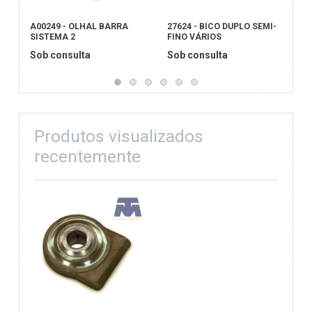
A00249 - OLHAL BARRA
27624 - BICO DUPLO SEMI-
A
SISTEMA 2
FINO VÁRIOS
C
Sob consulta
Sob consulta
S
Produtos visualizados
recentemente