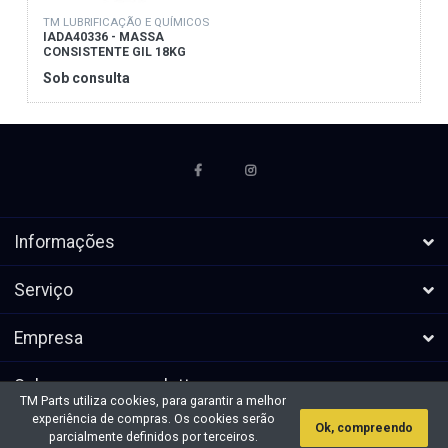
TM LUBRIFICAÇÃO E QUÍMICOS
IADA40336 - MASSA
CONSISTENTE GIL 18KG
Sob consulta
Informações
Serviço
Empresa
Subscrever a newsletters
TM Parts utiliza cookies, para garantir a melhor
experiência de compras. Os cookies serão
Ok, compreendo
* Todos os preços excl. IVA, mais
Direitos de autor &cópia; 2026 TM
parcialmente definidos por terceiros.
envio
Parts. Todos os direitos reservados.