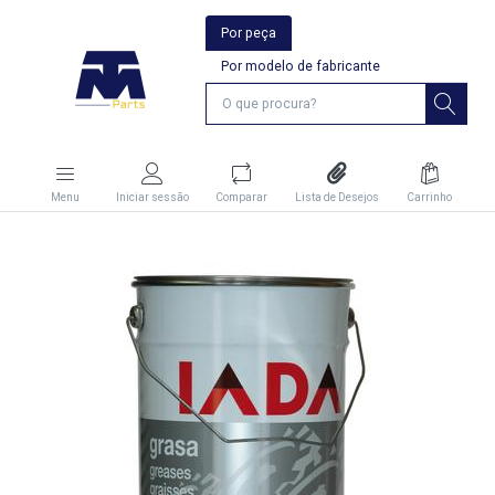
Por peça
Por modelo de fabricante
Menu
Iniciar sessão
Comparar
Lista de Desejos
Carrinho