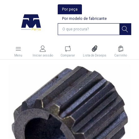
Por peça
Por modelo de fabricante
Menu
Iniciar sessão
Comparar
Lista de Desejos
Carrinho