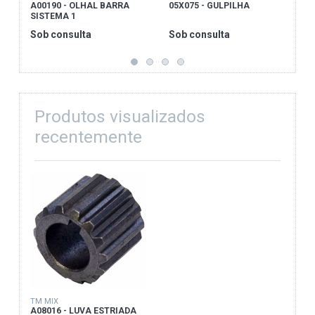
A00190 - OLHAL BARRA
05X075 - GULPILHA
0
SISTEMA 1
Sob consulta
Sob consulta
S
Produtos visualizados
recentemente
TM MIX
A08016 - LUVA ESTRIADA