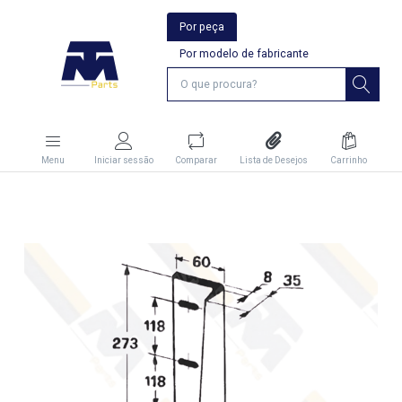
Por peça
Por modelo de fabricante
Menu
Iniciar sessão
Comparar
Lista de Desejos
Carrinho