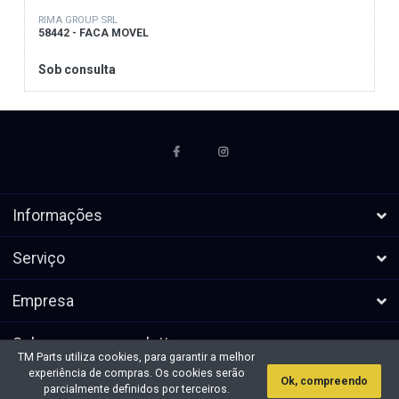
RIMA GROUP SRL
58442 - FACA MOVEL
Sob consulta
Informações
Serviço
Empresa
Subscrever a newsletters
TM Parts utiliza cookies, para garantir a melhor
experiência de compras. Os cookies serão
Ok, compreendo
* Todos os preços excl. IVA, mais
Direitos de autor &cópia; 2026 TM
parcialmente definidos por terceiros.
envio
Parts. Todos os direitos reservados.