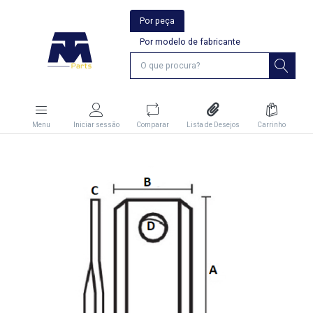
Por peça
Por modelo de fabricante
Menu
Iniciar sessão
Comparar
Lista de Desejos
Carrinho