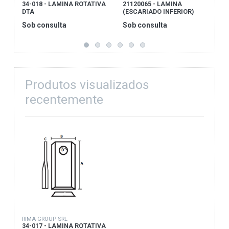
34-018 - LAMINA ROTATIVA
21120065 - LAMINA
4
DTA
(ESCARIADO INFERIOR)
L
Sob consulta
Sob consulta
S
Produtos visualizados
recentemente
RIMA GROUP SRL
34-017 - LAMINA ROTATIVA