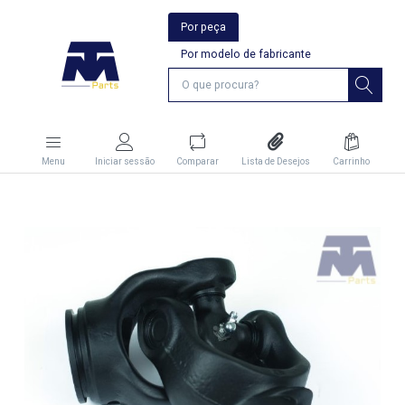
Por peça
Por modelo de fabricante
Menu
Iniciar sessão
Comparar
Lista de Desejos
Carrinho