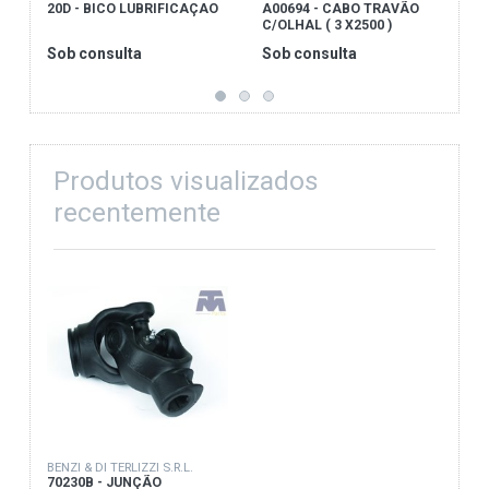
20D - BICO LUBRIFICAÇAO
A00694 - CABO TRAVÃO
2
C/OLHAL ( 3 X2500 )
D
Sob consulta
Sob consulta
S
Produtos visualizados
recentemente
BENZI & DI TERLIZZI S.R.L.
70230B - JUNÇÃO