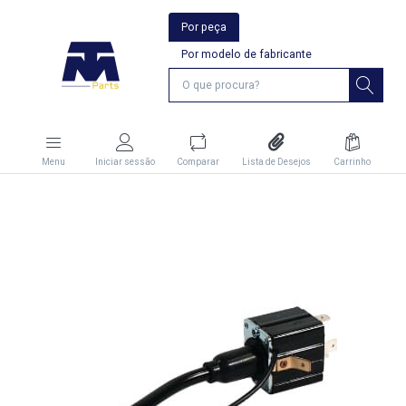
Por peça
Por modelo de fabricante
Menu
Iniciar sessão
Comparar
Lista de Desejos
Carrinho