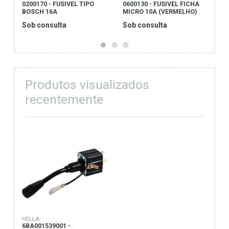
0200170 - FUSIVEL TIPO
0600130 - FUSIVEL FICHA
9
BOSCH 16A
MICRO 10A (VERMELHO)
P
Sob consulta
Sob consulta
S
Produtos visualizados
recentemente
HELLA
6BA001539001 -