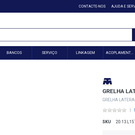
CONTACTE-NOS
AJUDA E SER
BANCOS
SERVIÇO
LINKAGEM
ACOPLAMENTO HIDRÁULICO
GRELHA LA
GRELHA LATERA
SKU
20.13.L1