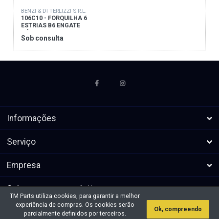
BENZI & DI TERLIZZI S.R.L.
106C10 - FORQUILHA 6
ESTRIAS B6 ENGATE
RÁPIDO
Sob consulta
Informações
Serviço
Empresa
Subscrever a newsletters
TM Parts utiliza cookies, para garantir a melhor
experiência de compras. Os cookies serão
Ok, compreendo
* Todos os preços excl. IVA, mais
Direitos de autor &cópia; 2026 TM
parcialmente definidos por terceiros.
envio
Parts. Todos os direitos reservados.