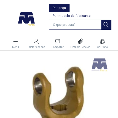
Por peça
Por modelo de fabricante
Menu
Iniciar sessão
Comparar
Lista de Desejos
Carrinho