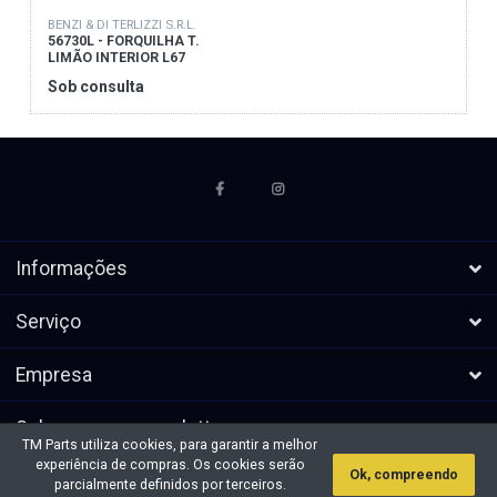
BENZI & DI TERLIZZI S.R.L.
56730L - FORQUILHA T.
LIMÃO INTERIOR L67
Sob consulta
Informações
Serviço
Empresa
Subscrever a newsletters
TM Parts utiliza cookies, para garantir a melhor
experiência de compras. Os cookies serão
Ok, compreendo
* Todos os preços excl. IVA, mais
Direitos de autor &cópia; 2026 TM
parcialmente definidos por terceiros.
envio
Parts. Todos os direitos reservados.