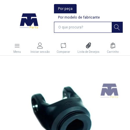
Por peça
Por modelo de fabricante
Menu
Iniciar sessão
Comparar
Lista de Desejos
Carrinho