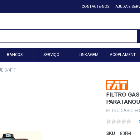
CONTACTE-NOS
AJUDA E SER
BANCOS
SERVIÇO
LINKAGEM
ACOPLAMENTO HIDRÁULICO
 3/4" F
FILTRO GA
PARATANQUE
FILTRO GASÓLE
SKU
80FM