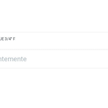
E 3/4" F
entemente