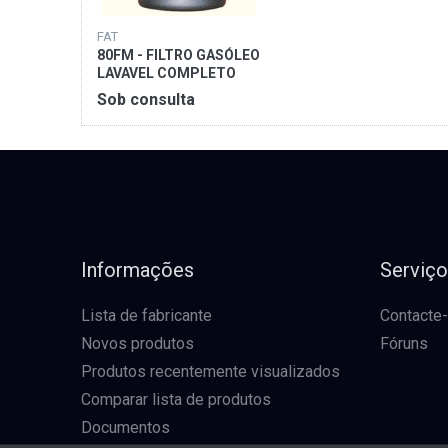
FAT
80FM - FILTRO GASÓLEO
LAVAVEL COMPLETO
PARATANQUE 3/4" F
Sob consulta
Informações
Serviç
Lista de fabricante
Contacte
Novos produtos
Fóruns
Produtos recentemente visualizados
Comparar lista de produtos
Documentos