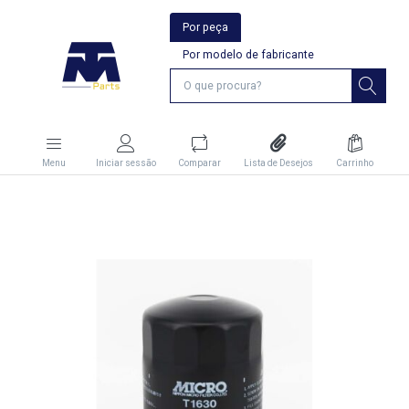
Por peça
Por modelo de fabricante
Menu
Iniciar sessão
Comparar
Lista de Desejos
Carrinho