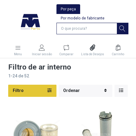
Por peça
Por modelo de fabricante
Menu
Iniciar sessão
Comparar
Lista de Desejos
Carrinho
Filtro de ar interno
1-24
de
52
Filtro
Ordenar