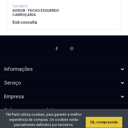
TM PARTS
A03528 - FECHO ESQUERDO
CARROÇARIA
Sob consulta
Informações
Serviço
Empresa
Subscrever a newsletters
TM Parts utiliza cookies, para garantir a melhor
experiência de compras. Os cookies serão
Ok, compreendo
* Todos os preços excl. IVA, mais
Direitos de autor &cópia; 2026 TM
parcialmente definidos por terceiros.
envio
Parts. Todos os direitos reservados.