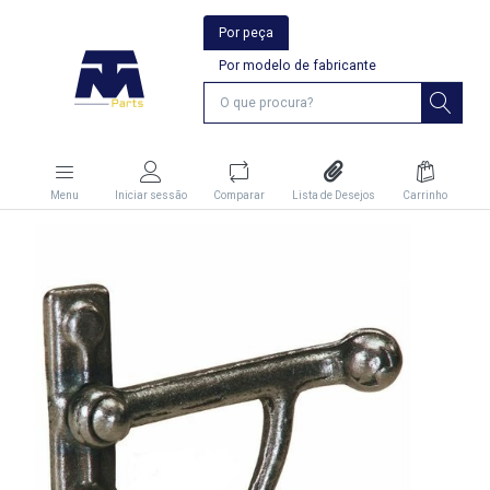
Por peça
Por modelo de fabricante
Menu
Iniciar sessão
Comparar
Lista de Desejos
Carrinho