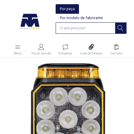
Por peça
Por modelo de fabricante
Menu
Iniciar sessão
Comparar
Lista de Desejos
Carrinho