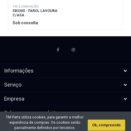
TM ILUMINAÇÃO
583300 - FAROL LAVOURA
C/ASA
Sob consulta
Informações
Serviço
Empresa
Subscrever a newsletters
TM Parts utiliza cookies, para garantir a melhor
experiência de compras. Os cookies serão
Ok, compreendo
* Todos os preços excl. IVA, mais
Direitos de autor &cópia; 2026 TM
parcialmente definidos por terceiros.
envio
Parts. Todos os direitos reservados.