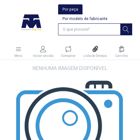
Por peça
Por modelo de fabricante
Menu
Iniciar sessão
Comparar
Lista de Desejos
Carrinho